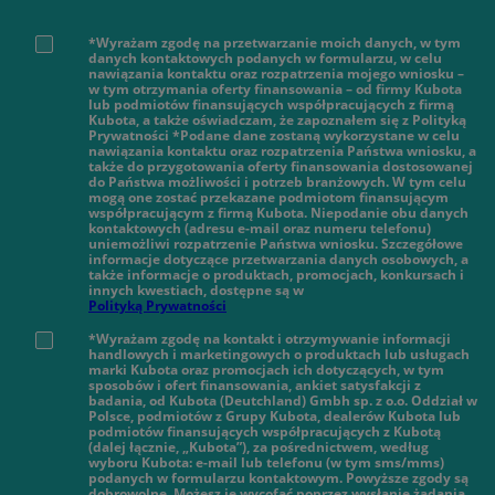
*Wyrażam zgodę na przetwarzanie moich danych, w tym
danych kontaktowych podanych w formularzu, w celu
nawiązania kontaktu oraz rozpatrzenia mojego wniosku –
w tym otrzymania oferty finansowania – od firmy Kubota
lub podmiotów finansujących współpracujących z firmą
Kubota, a także oświadczam, że zapoznałem się z Polityką
Prywatności *Podane dane zostaną wykorzystane w celu
nawiązania kontaktu oraz rozpatrzenia Państwa wniosku, a
także do przygotowania oferty finansowania dostosowanej
do Państwa możliwości i potrzeb branżowych. W tym celu
mogą one zostać przekazane podmiotom finansującym
współpracującym z firmą Kubota. Niepodanie obu danych
kontaktowych (adresu e-mail oraz numeru telefonu)
uniemożliwi rozpatrzenie Państwa wniosku. Szczegółowe
informacje dotyczące przetwarzania danych osobowych, a
także informacje o produktach, promocjach, konkursach i
innych kwestiach, dostępne są w
Polityką Prywatności
*Wyrażam zgodę na kontakt i otrzymywanie informacji
handlowych i marketingowych o produktach lub usługach
marki Kubota oraz promocjach ich dotyczących, w tym
sposobów i ofert finansowania, ankiet satysfakcji z
badania, od Kubota (Deutchland) Gmbh sp. z o.o. Oddział w
Polsce, podmiotów z Grupy Kubota, dealerów Kubota lub
podmiotów finansujących współpracujących z Kubotą
(dalej łącznie, „Kubota”), za pośrednictwem, według
wyboru Kubota: e-mail lub telefonu (w tym sms/mms)
podanych w formularzu kontaktowym. Powyższe zgody są
dobrowolne. Możesz je wycofać poprzez wysłanie żądania