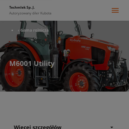
Techmlek Sp. J.
Autoryzowany diler Kubota
‹ Gama rolnicza
M6001 Utility
Więcej szczegółów