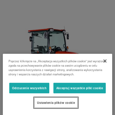
Poprzez kliknięcie na „Akceptacja wszystkich plików cookie” jest wyrażona
zgoda na przechowywanie plików cookie na swoim urządzeniu w celu
usprawnienia korzystania z nawigacji strony, analizowania wykorzystania
strony i wsparcia naszych działań marketingowych.
Odrzucenie wszystkich
Akceptuj wszystkie pliki cookie
Seria B2
Ustawienia plików cookie
19 KM, 21 KM, 24 KM, 28 KM, tylna rama ochronna ROPS, kabina,
przekładnia hydrostatyczna, przekładnia mechaniczna