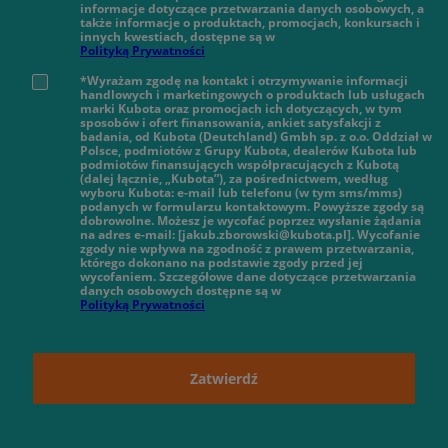
informacje dotyczące przetwarzania danych osobowych, a
także informacje o produktach, promocjach, konkursach i
innych kwestiach, dostępne są w
Polityką Prywatności
*Wyrażam zgodę na kontakt i otrzymywanie informacji
handlowych i marketingowych o produktach lub usługach
marki Kubota oraz promocjach ich dotyczących, w tym
sposobów i ofert finansowania, ankiet satysfakcji z
badania, od Kubota (Deutchland) Gmbh sp. z o.o. Oddział w
Polsce, podmiotów z Grupy Kubota, dealerów Kubota lub
podmiotów finansujących współpracujących z Kubotą
(dalej łącznie, „Kubota”), za pośrednictwem, według
wyboru Kubota: e-mail lub telefonu (w tym sms/mms)
podanych w formularzu kontaktowym. Powyższe zgody są
dobrowolne. Możesz je wycofać poprzez wysłanie żądania
na adres e-mail: [jakub.zborowski@kubota.pl]. Wycofanie
zgody nie wpływa na zgodność z prawem przetwarzania,
którego dokonano na podstawie zgody przed jej
wycofaniem. Szczegółowe dane dotyczące przetwarzania
danych osobowych dostępne są w
Polityką Prywatności
Zatwierdź