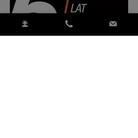
W ramach oferty Kubota Care proponujemy wydłużenie
opieki gwarancyjnej nad maszyną Kubota maksymalnie
do 5 lat.
Dowiedz się więcej