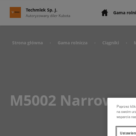
Techmlek Sp. J.
Gama roln
Autoryzowany diler Kubota
Strona główna
Gama rolnicza
Ciągniki
›
›
›
M5002 Narrow
Poprzez klik
na swoim urz
wsparcia na
Ustawien