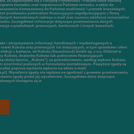
am, że zapoznałem się z Polityką Prywatności *Podane dane zostaną
ązania kontaktu oraz rozpatrzenia Państwa wniosku, a także do
nansowania dostosowanej do Państwa możliwości i potrzeb branżowych.
tać przekazane podmiotom finansującym współpracującym z firmą
danych kontaktowych (adresu e-mail oraz numeru telefonu) uniemożliwi
iosku. Szczegółowe informacje dotyczące przetwarzania danych
macje o produktach, promocjach, konkursach i innych kwestiach,
kt i otrzymywanie informacji handlowych i marketingowych o
marki Kubota oraz promocjach ich dotyczących, w tym sposobów i ofert
ysfakcji z badania, od Kubota (Deutchland) Gmbh sp. z o.o. Oddział w
py Kubota, dealerów Kubota lub podmiotów finansujących
ą (dalej łącznie, „Kubota”), za pośrednictwem, według wyboru Kubota:
tym sms/mms) podanych w formularzu kontaktowym. Powyższe zgody są
cofać poprzez wysłanie żądania na adres e-mail:
.pl]. Wycofanie zgody nie wpływa na zgodność z prawem przetwarzania,
stawie zgody przed jej wycofaniem. Szczegółowe dane dotyczące
sobowych dostępne są w