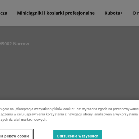
icza
Miniciągniki i kosiarki profesjonalne
Kubota+
O 
M5002 Narrow
nięcie na „Akceptacja wszystkich plików cookie” jest wyrażona zgoda na przechowywanie
ądzeniu w celu usprawnienia korzystania z nawigacji strony, analizowania wykorzystania 
szych działań marketingowych.
ia plików cookie
Odrzucenie wszystkich