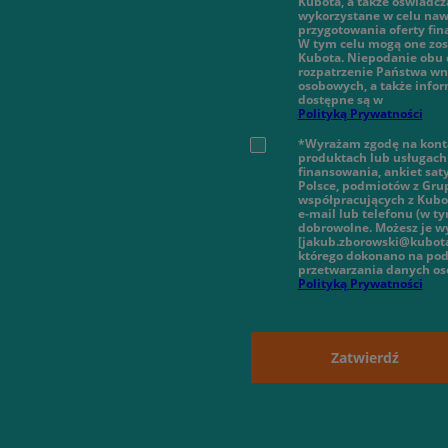
Kubota, a także oświadcz
wykorzystane w celu nawi
przygotowania oferty fi
W tym celu mogą one zos
Kubota. Niepodanie obu 
rozpatrzenie Państwa wn
osobowych, a także infor
dostępne są w
Polityką Prywatności
*Wyrażam zgodę na konta
produktach lub usługach 
finansowania, ankiet sat
Polsce, podmiotów z Gru
współpracujących z Kubot
e-mail lub telefonu (w 
dobrowolne. Możesz je wy
[jakub.zborowski@kubota
którego dokonano na pod
przetwarzania danych o
Polityką Prywatności
Zatwierdź