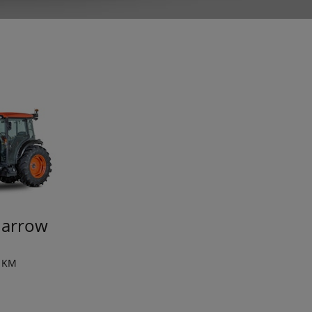
arrow
5 KM