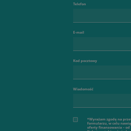
Telefon
E-mail
Kod pocztowy
Wiadomość
*Wyrażam zgodę na prze
formularzu, w celu nawi
oferty finansowania – od